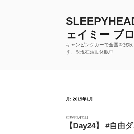
コ
ン
テ
SLEEPYHE
ン
ェイミー ブロ
ツ
へ
キャンピングカーで全国を旅歌うア
ス
す。※現在活動休眠中
キ
ッ
プ
月:
2015年1月
投
2015年1月31日
稿
【Day24】 #自由ダ
日: