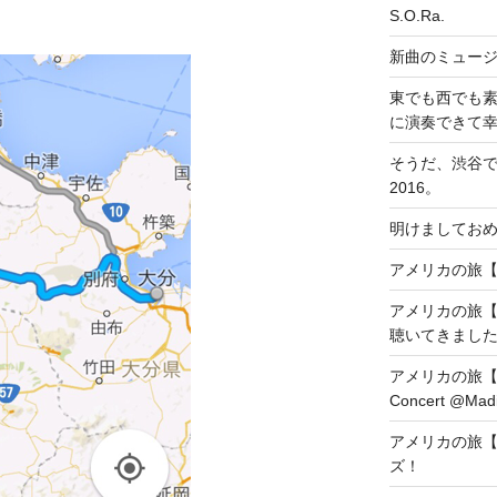
S.O.Ra.
新曲のミュー
東でも西でも
に演奏できて
そうだ、渋谷
2016。
明けましておめ
アメリカの旅【DAY1
アメリカの旅【
聴いてきまし
アメリカの旅【DAY8
Concert @Madi
アメリカの旅【
ズ！