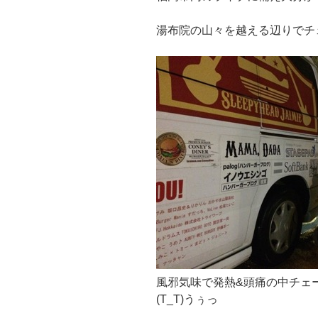
湯布院の山々を越える辺りでチ
風邪気味で発熱&頭痛の中チェ
(T_T)うぅっ