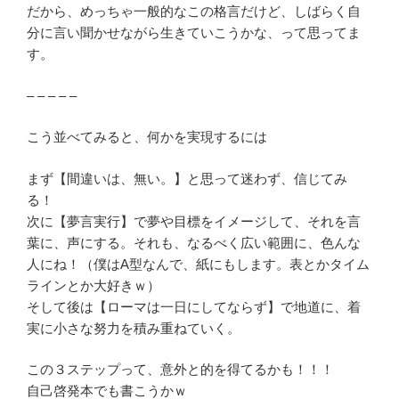
だから、めっちゃ一般的なこの格言だけど、しばらく自
分に言い聞かせながら生きていこうかな、って思ってま
す。
– – – – –
こう並べてみると、何かを実現するには
まず【間違いは、無い。】と思って迷わず、信じてみ
る！
次に【夢言実行】で夢や目標をイメージして、それを言
葉に、声にする。それも、なるべく広い範囲に、色んな
人にね！（僕はA型なんで、紙にもします。表とかタイム
ラインとか大好きｗ）
そして後は【ローマは一日にしてならず】で地道に、着
実に小さな努力を積み重ねていく。
この３ステップって、意外と的を得てるかも！！！
自己啓発本でも書こうかｗ