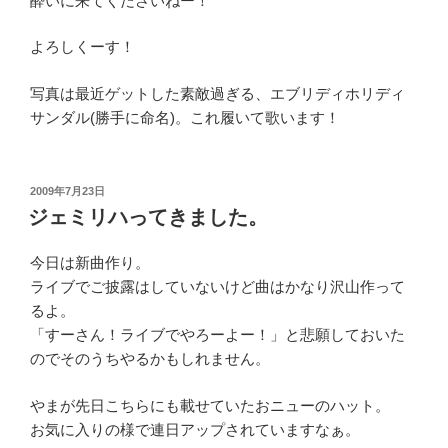
酔いに来てくださいねー！
よろしくーす！
写真は最近ゲットした素敵過ぎる、エブリディホリディ
サンダル(勝手に命名)。これ履いて歌います！
投
2009年7月23日
稿
ジェミリハってきました。
日:
今日は新曲作り。
ライブでご披露はしていないけど曲はかなり沢山作って
るよ。
「すーさん！ライブでやろーよー！」と悲願しておいた
のでそのうちやるかもしれません。
やまが先日こちらにも載せていたおニューのハット。
お気に入りの様で連日アップされていますなぁ。