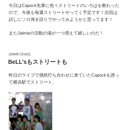
今日はCapock先輩に色々ストリートのいろはを教わった
ので、今後も毎週ストリートやってく予定です！次回は
試しにソロ弾き語りでやってみようかと思ってます！
またJaimieの活動の場が一つ増えて嬉しいのだ！
投
2009年7月30日
稿
BeLL’sもストリートも
日:
昨日のライブで偶然打ち合わせに来ていたCapockを誘っ
て横浜駅でストリート。