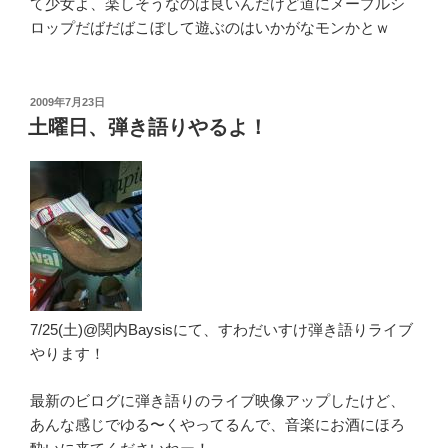
て少女よ、楽しそうなのは良いんだけど道にメープルシ
ロップだばだばこぼして遊ぶのはいかがなモンかとｗ
投
2009年7月23日
稿
土曜日、弾き語りやるよ！
日:
7/25(土)@関内Baysisにて、すわだいすけ弾き語りライブ
やります！
最新のビログに弾き語りのライブ映像アップしたけど、
あんな感じでゆる〜くやってるんで、音楽にお酒にほろ