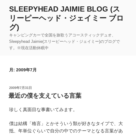
コ
SLEEPYHEAD JAIMIE BLOG (ス
ン
リーピーヘッド・ジェイミー ブロ
テ
ン
グ)
ツ
キャンピングカーで全国を旅歌うアコースティックデュオ、
へ
Sleepyhead Jaimie(スリーピーヘッド・ジェイミー)のブログで
ス
す。※現在活動休眠中
キ
ッ
プ
月:
2009年7月
投
2009年7月31日
稿
最近の僕を支えている言葉
日:
珍しく真面目な事書いてみます。
僕は結構「格言」とかそういう類が好きなタイプで、大
抵、年単位ぐらいで自分の中でのテーマとなる言葉があ