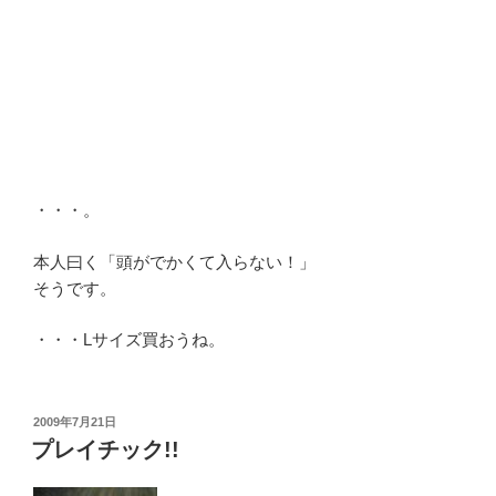
・・・。
本人曰く「頭がでかくて入らない！」
そうです。
・・・Lサイズ買おうね。
投
2009年7月21日
稿
プレイチック!!
日: