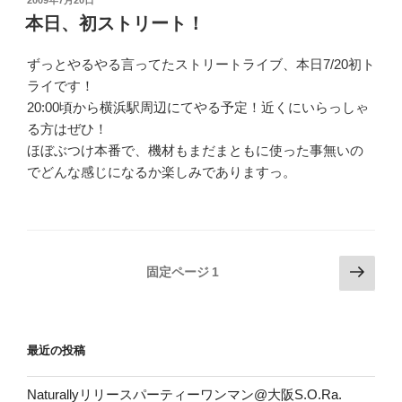
稿
本日、初ストリート！
日:
ずっとやるやる言ってたストリートライブ、本日7/20初ト
ライです！
20:00頃から横浜駅周辺にてやる予定！近くにいらっしゃ
る方はぜひ！
ほぼぶつけ本番で、機材もまだまともに使った事無いの
でどんな感じになるか楽しみでありますっ。
投
次
固定ページ
1
の
稿
ペ
の
ー
ペ
最近の投稿
ジ
ー
ジ
Naturallyリリースパーティーワンマン@大阪S.O.Ra.