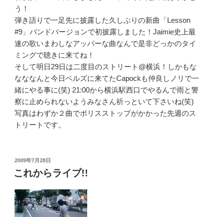
う！
弾き語りで一足先に披露した久しぶりの新曲「Lesson
#9」バンドバージョンで初披露しました！Jaimie史上最
速の歌いまわしなアッパーな曲なんで是非どっかのタイ
ミングで聴きに来てね！
そして明日29日は二度目のストリート@横浜！しかもな
なななんと今日ベルズに来てたCapockも仲良しノリで一
緒にやる事に(笑) 21:00から横浜駅西口でやるんで雨と警
察に止められないようみなさん祈っといて下さいね(笑)
写真はわずか２曲でポリスストップがかかった先週のス
トリートです。
投
2009年7月28日
稿
これからライブ!!
日: