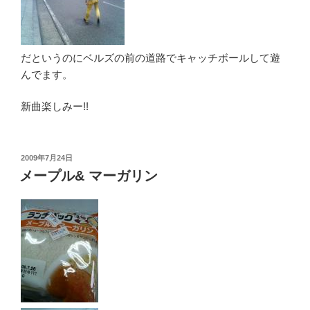
だというのにベルズの前の道路でキャッチボールして遊
んでます。
新曲楽しみー!!
投
2009年7月24日
稿
メープル& マーガリン
日: