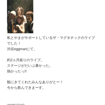
私とやまがサポートしているザ・マグネチックのライブ
でした！
渋谷eggmanにて。
約2ヵ月振りのライブ。
ステージがだいぶ暑かった。
熱かったっ!!
観にきてくれたみんなありがとー！
今から飲んできまーす。
投
2009年7月20日