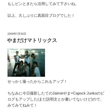
もしピンときたら活用してみて下さいね。
以上、久しぶりに真面目ブログでした！
投
2009年7月30日
稿
やまだけマトリックス
日:
せっかく撮ったからこれもアップ！
ちなみに今日撮影したてのJaimieやま×Capock Junkoのビ
ログもアップした(まだ説明文とか書いてないけど)ので、
みてみてねみて！