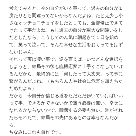
考えてみると、今の自分がいる事って、過去の自分が１
度たりとも間違ってないからなんだよね。たとえ少し小
さなオッチョコチョイをしたとしても、全部修正できて
きたって事だよね。もし過去の自分が重大な間違いをし
たとしたなら、こうしてのん気に朝起きて１日を始め
て、笑って泣いて、そんな幸せな生活をおくってるはず
ないじゃん。
それって実は凄い事で、逆を言えば、いつどんな選択を
しようと、結局その後も臨機応変に上手くこなしていけ
るんだから、最終的には「何したって大丈夫」って事に
繋がるんだよね。（もちろん人や社会に危害を加えちゃ
だめだよｗ）
だから、今自分が信じる道をただただ歩いていけばいい
って事。できるかできないかで迷う必要は無い。幸せに
なれるかならないかで、躊躇する必要も無い。道がそれ
たらそれたで、結局その先にあるものは幸せなんだか
ら。
ちなみにこれも自作です。