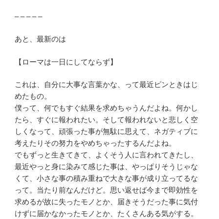
– – – – –
あと、最新のは
【ローマは一日にしてならず】
これは、自分に大事な言葉かな、って最近ピンときはじ
めたもの。
僕って、何でもすぐ結果を求めちゃうんだよね。何かし
たら、すぐに報われたい。そして報われないと悲しく空
しくなって、頑張った事が無駄に思えて、ネガティブに
考えたりその努力をやめちゃったするんだよね。
でもずっと生きてきて、よくそう人に言われてきたし、
最近やっと身に染みて感じた事は、やっぱりそうじゃな
くて、小さな事の積み重ねで大きな事が成り立ってるな
って。当たり前なんだけど。思い返せば今まで即効性を
求めるが故に失ったモノとか、届きそうだった事に気付
けずに届かなかったモノとか、たくさんある気がする。