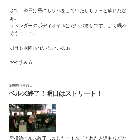
さて、今日は昼にもリハをしていたしちょっと疲れたな
ぁ。
ラベンダーのボディオイルはだいぶ癒しです。よく眠れ
そう・・・。
明日も雨降らないといいなぁ。
おやすみ☆
投
2009年7月29日
稿
ベルズ終了！明日はストリート！
日:
新横浜ベルズ終了しました〜！来てくれた人達ありがと