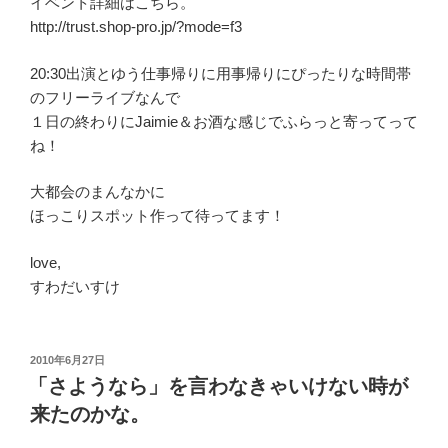
イベント詳細はこちら。
http://trust.shop-pro.jp/?mode=f3
20:30出演とゆう仕事帰りに用事帰りにぴったりな時間帯
のフリーライブなんで
１日の終わりにJaimie＆お酒な感じでふらっと寄ってって
ね！
大都会のまんなかに
ほっこりスポット作って待ってます！
love,
すわだいすけ
投
2010年6月27日
稿
「さようなら」を言わなきゃいけない時が
日:
来たのかな。