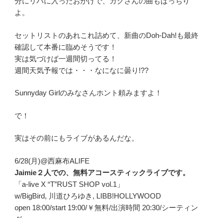
分にリハに入ったおかげで、ガクさんの曲もばっちり
よ。
セットリストのあれこれ詰めて、新曲のDoh-Dah!も最終
確認して本番に臨めそうです！
実は気づけば一週間切ってる！
週間天気予報では・・・なになに曇り!??
Sunnyday Girlのみなさんホント頼みますよ！
で！
実はその前にもライブがあるんだな。
6/28(月)@西麻布ALIFE
Jaimie２人での、無料アコースティックライブです。
「a-live X “T”RUST SHOP vol.1」
w/BigBird, 川道ひろゆき, LIBB!HOLLYWOOD
open 18:00/start 19:00/￥無料/出演時間 20:30/シーティン