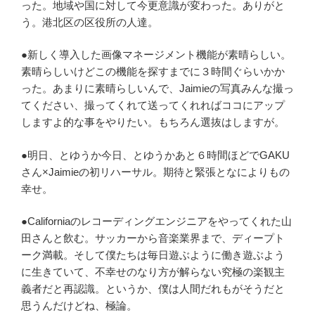
った。地域や国に対して今更意識が変わった。ありがと
う。港北区の区役所の人達。
●新しく導入した画像マネージメント機能が素晴らしい。
素晴らしいけどこの機能を探すまでに３時間ぐらいかか
った。あまりに素晴らしいんで、Jaimieの写真みんな撮っ
てください、撮ってくれて送ってくれればココにアップ
しますよ的な事をやりたい。もちろん選抜はしますが。
●明日、とゆうか今日、とゆうかあと６時間ほどでGAKU
さん×Jaimieの初リハーサル。期待と緊張となによりもの
幸せ。
●Californiaのレコーディングエンジニアをやってくれた山
田さんと飲む。サッカーから音楽業界まで、ディープト
ーク満載。そして僕たちは毎日遊ぶように働き遊ぶよう
に生きていて、不幸せのなり方が解らない究極の楽観主
義者だと再認識。というか、僕は人間だれもがそうだと
思うんだけどね、極論。