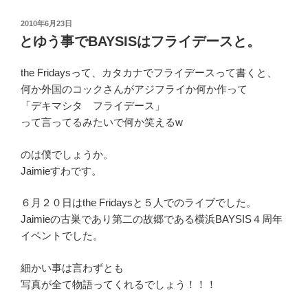
投
2010年6月23日
稿
とゆう事でBAYSISはフライデースと。
日:
the Fridaysって、カタカナでフライデースって書くと、
何か外国のコックさんがアジフライか何か作って
「デキマシタ フライデース」
って言ってるみたいで何か笑えるw
のは僕でしょうか。
Jaimieすわです。
６月２０日はthe Fridaysと５人でのライブでした。
Jaimieの古巣であり第二の故郷である横浜BAYSIS４周年
イベントでした。
細かい事は言わずとも
写真が全て物語ってくれるでしょう！！！