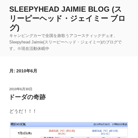
コ
SLEEPYHEAD JAIMIE BLOG (ス
ン
リーピーヘッド・ジェイミー ブロ
テ
ン
グ)
ツ
キャンピングカーで全国を旅歌うアコースティックデュオ、
へ
Sleepyhead Jaimie(スリーピーヘッド・ジェイミー)のブログで
ス
す。※現在活動休眠中
キ
ッ
プ
月:
2010年6月
投
2010年6月30日
稿
ドーダの奇跡
日:
どうだ！！！