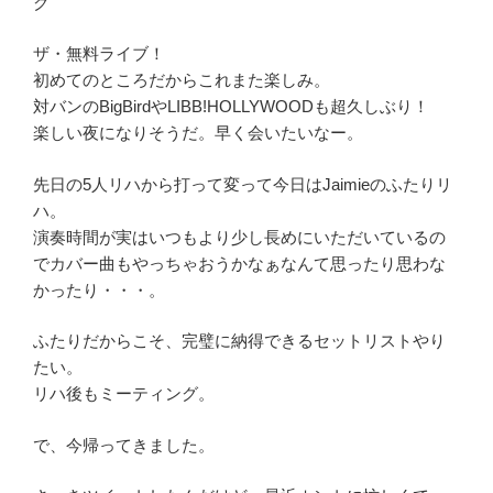
グ
ザ・無料ライブ！
初めてのところだからこれまた楽しみ。
対バンのBigBirdやLIBB!HOLLYWOODも超久しぶり！
楽しい夜になりそうだ。早く会いたいなー。
先日の5人リハから打って変って今日はJaimieのふたりリ
ハ。
演奏時間が実はいつもより少し長めにいただいているの
でカバー曲もやっちゃおうかなぁなんて思ったり思わな
かったり・・・。
ふたりだからこそ、完璧に納得できるセットリストやり
たい。
リハ後もミーティング。
で、今帰ってきました。