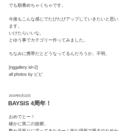
でも順番めちゃくちゃです。
今後もこんな感じでたびたびアップしていきたいと思い
ます。
いけたらいいな。
とゆう事でカテゴリー作ってみました。
ちなみに携帯だとどうなってるんだろうか。不明。
[nggallery id=2]
all photos by ビビ
投
2010年6月22日
稿
BAYSIS 4周年！
日:
おめでとー！
確かに第二の故郷。
数か月振りに戻ってきたホーム的な場所で最大のおめか