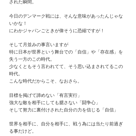
された瞬間。
今日のデンマーク戦には、そんな意味があったんじゃな
いかな！
にわかジャパンごときが偉そうに恐縮ですが！
そして月並みの事言いますが
特に日本が世界という舞台での「自信」や「存在感」を
失う一方のこの時代。
少なくともそう言われてて、そう思い込まされてるこの
時代。
こんな時代だからこそ、なおさら。
目標を掲げて諦めない「有言実行」
強大な敵を相手にしても臆さない「闘争心」
そして努力に裏付けされた自分の力を信じる「自信」
世界を相手に、自分を相手に、戦う為には当たり前過ぎ
る事だけど。