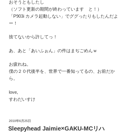
おそうともしたし
（ソフト更新の期間が終わっています と！）
「P903i カメラ起動しない」でググったりもしたんだよ
ー！
捨てないから許してっ！
あ、あと「あいふぉん」の件はまぢごめんｗ
お疲れね。
僕の２０代後半を、世界で一番知ってるの、お前だか
ら。
love,
すわだいすけ
投
2010年6月25日
稿
Sleepyhead Jaimie×GAKU-MCリハ
日: