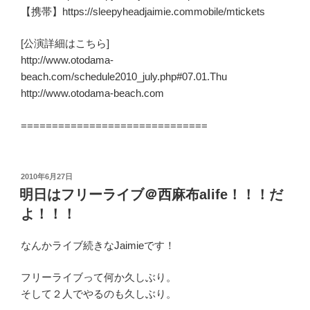
【携帯】https://sleepyheadjaimie.commobile/mtickets
[公演詳細はこちら]
http://www.otodama-
beach.com/schedule2010_july.php#07.01.Thu
http://www.otodama-beach.com
==============================
投
2010年6月27日
稿
明日はフリーライブ＠西麻布alife！！！だ
日:
よ！！！
なんかライブ続きなJaimieです！
フリーライブって何か久しぶり。
そして２人でやるのも久しぶり。