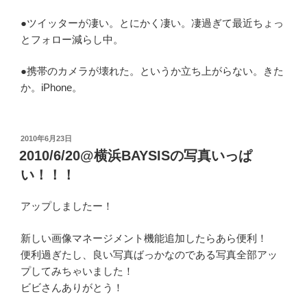
●ツイッターが凄い。とにかく凄い。凄過ぎて最近ちょっ
とフォロー減らし中。
●携帯のカメラが壊れた。というか立ち上がらない。きた
か。iPhone。
投
2010年6月23日
稿
2010/6/20@横浜BAYSISの写真いっぱ
日:
い！！！
アップしましたー！
新しい画像マネージメント機能追加したらあら便利！
便利過ぎたし、良い写真ばっかなのである写真全部アッ
プしてみちゃいました！
ビビさんありがとう！