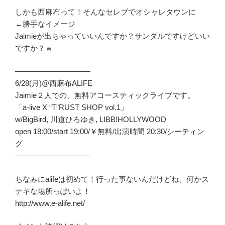
しかも西麻布って！そんなセレブでオシャレタウンに
←勝手なイメージ
Jaimieが出ちゃっていいんですか？サンダルですけどいい
ですか？ｗ
——————————
6/28(月)@西麻布ALIFE
Jaimie２人での、無料アコースティックライブです。
「a-live X “T”RUST SHOP vol.1」
w/BigBird, 川道ひろゆき, LIBB!HOLLYWOOD
open 18:00/start 19:00/￥無料/出演時間 20:30/シーティン
グ
——————————
ちなみにalifeは初めて！行った事ないんだけどね、何かス
テキな場所っぽいよ！
http://www.e-alife.net/