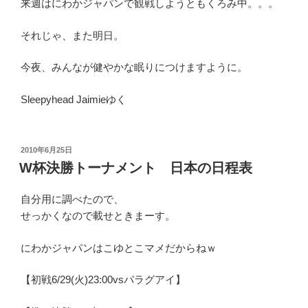
来週はにわかジャパンで観戦しようともくろみ中。。。
それじゃ、また明日。
今夜、みんなが健やかな眠りにつけますように。
Sleepyhead Jaimieゆく
投
2010年6月25日
稿
W杯決勝トーナメント 日本の日程表
日:
自分用に調べたので、
せっかくなので載せときまーす。
にわかジャパンはこゆとこマメだからねｗ
【初戦6/29(火)23:00vsパラグアイ】