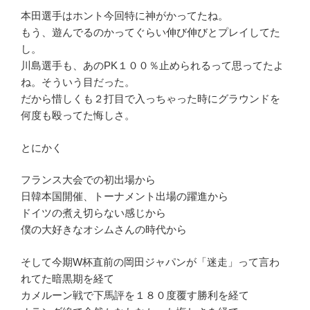
本田選手はホント今回特に神がかってたね。
もう、遊んでるのかってぐらい伸び伸びとプレイしてた
し。
川島選手も、あのPK１００％止められるって思ってたよ
ね。そういう目だった。
だから惜しくも２打目で入っちゃった時にグラウンドを
何度も殴ってた悔しさ。
とにかく
フランス大会での初出場から
日韓本国開催、トーナメント出場の躍進から
ドイツの煮え切らない感じから
僕の大好きなオシムさんの時代から
そして今期W杯直前の岡田ジャパンが「迷走」って言わ
れてた暗黒期を経て
カメルーン戦で下馬評を１８０度覆す勝利を経て