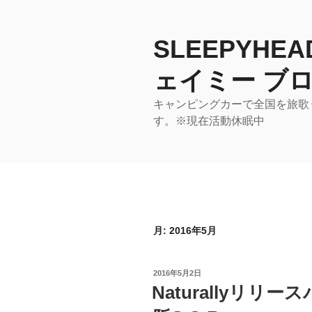
コ
ン
テ
SLEEPYHE
ン
ェイミー ブロ
ツ
へ
キャンピングカーで全国を旅歌うア
ス
す。※現在活動休眠中
キ
ッ
プ
月:
2016年5月
投
2016年5月2日
稿
Naturallyリ
日: