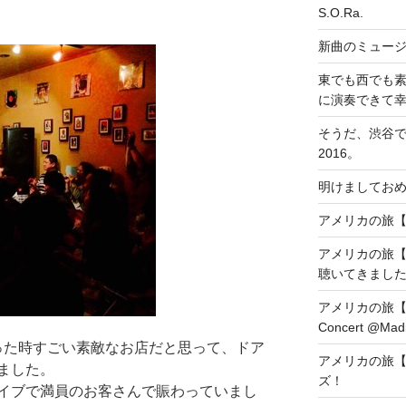
S.O.Ra.
新曲のミュー
東でも西でも
に演奏できて
そうだ、渋谷
2016。
明けましておめ
アメリカの旅【DAY1
アメリカの旅【
聴いてきまし
アメリカの旅【DAY8
Concert @Madi
を通った時すごい素敵なお店だと思って、ドア
アメリカの旅【
ました。
ズ！
イブで満員のお客さんで賑わっていまし