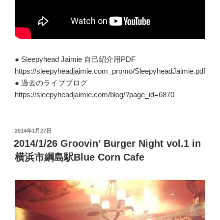
● Sleepyhead Jaimie 自己紹介用PDF
https://sleepyheadjaimie.com_promo/SleepyheadJaimie.pdf
● 過去のライブブログ
https://sleepyheadjaimie.com/blog/?page_id=6870
投
2014年1月27日
稿
2014/1/26 Groovin’ Burger Night vol.1 in
日:
横浜市綱島駅Blue Corn Cafe