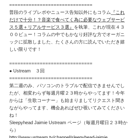
==============================
普段のライブレポやニュース告知以外にもコラム
『これ
だけで十分！？音楽で食べてく為に必要なウェブサービ
ス５選＋リアルサービス３選』
を執筆、これが現在４３
００ビュー！コラムの中でもかなり好評な方でオーガニ
ックに拡散しました、たくさんの方に読んでいただき嬉
しい限りです！
==============================
● Ustream ３回
==============================
第二週のみ、パソコンのトラブルで配信できませんでし
たが、相変わらず毎週月曜２３時からやってます！今年
からは「生歌コーナー」も始まりましてリクエスト聞き
ながらやってます、機会あればぜひ覗いてみてください
ね！
Sleepyhead Jaimie Ustream ページ（毎週月曜日２３時か
ら）
http://www.ustream.tv/channel/sleepyhead-jaimie