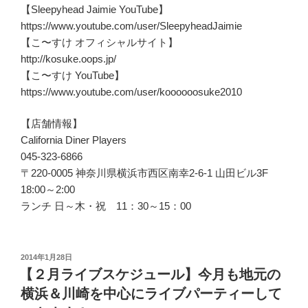
【Sleepyhead Jaimie YouTube】
https://www.youtube.com/user/SleepyheadJaimie
【こ〜すけ オフィシャルサイト】
http://kosuke.oops.jp/
【こ〜すけ YouTube】
https://www.youtube.com/user/koooooosuke2010
【店舗情報】
California Diner Players
045-323-6866
〒220-0005 神奈川県横浜市西区南幸2-6-1 山田ビル3F
18:00～2:00
ランチ 日～木・祝 11：30～15：00
投
2014年1月28日
稿
【２月ライブスケジュール】今月も地元の
日:
横浜＆川崎を中心にライブパーティーして