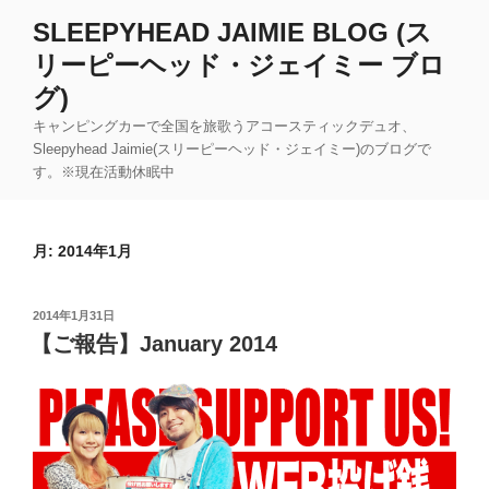
コ
SLEEPYHEAD JAIMIE BLOG (ス
ン
リーピーヘッド・ジェイミー ブロ
テ
ン
グ)
ツ
キャンピングカーで全国を旅歌うアコースティックデュオ、
へ
Sleepyhead Jaimie(スリーピーヘッド・ジェイミー)のブログで
ス
す。※現在活動休眠中
キ
ッ
プ
月:
2014年1月
投
2014年1月31日
稿
【ご報告】January 2014
日: