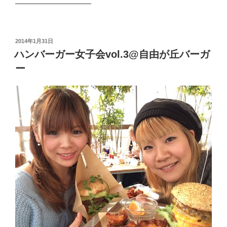
——————————
投
2014年1月31日
稿
ハンバーガー女子会vol.3@自由が丘バーガ
日:
ー