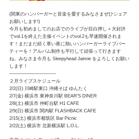
(関東のハンバーガーと音楽を愛するみなさまぜひシェア
お願いします!)
今月も初めましてのお店でのライブが目白押し＋大好評
でvol.1を終えた主催イベントのvol.2も早速開催されま
す！まだまだ続く寒い夜に熱いハンバーガーライブパー
ティーを！アルバム制作も平行して頑張って行きます
ね。みなさま今月も Sleepyhead Jaimie をよろしくお願い
します！
——————————
２月ライブスケジュール
2/2(日) 川崎駅東口 沖縄そば ゆんたく
2/7(金) 横浜市 東神奈川駅 BEAR’S DINER
2/8(土) 横浜市 仲町台駅 H1 CAFE
2/9(日) 横浜市 関内駅 FLASHBACK CAFE
2/15(土) 横浜市都筑区 Bar Picnic
2/22(土) 横浜市 北新横浜駅 L.O.L.