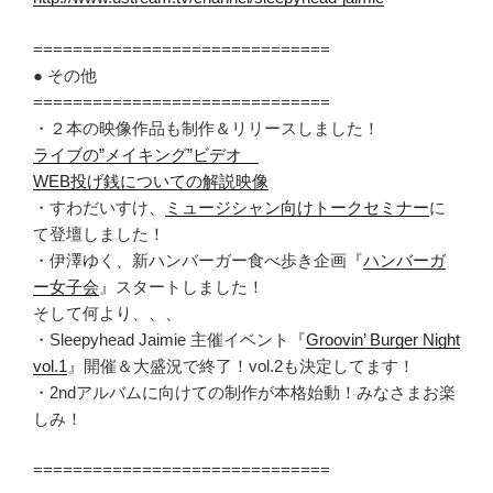
==============================
● その他
==============================
・２本の映像作品も制作＆リリースしました！
ライブの”メイキング”ビデオ
WEB投げ銭についての解説映像
・すわだいすけ、
ミュージシャン向けトークセミナー
に
て登壇しました！
・伊澤ゆく、新ハンバーガー食べ歩き企画『
ハンバーガ
ー女子会
』スタートしました！
そして何より、、、
・Sleepyhead Jaimie 主催イベント『
Groovin’ Burger Night
vol.1
』開催＆大盛況で終了！vol.2も決定してます！
・2ndアルバムに向けての制作が本格始動！みなさまお楽
しみ！
==============================