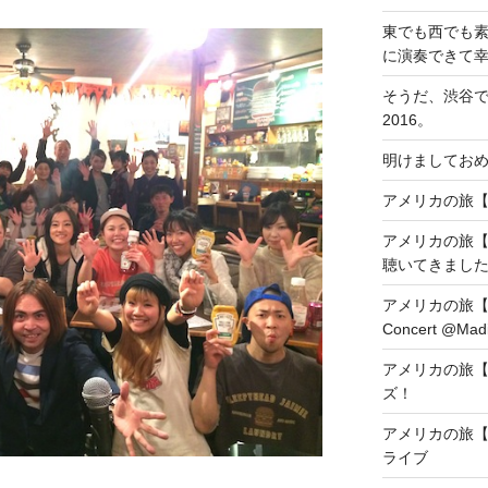
東でも西でも
に演奏できて
そうだ、渋谷
2016。
明けましておめ
アメリカの旅【DAY1
アメリカの旅【
聴いてきまし
アメリカの旅【DAY8
Concert @Madi
アメリカの旅【
ズ！
アメリカの旅【
ライブ