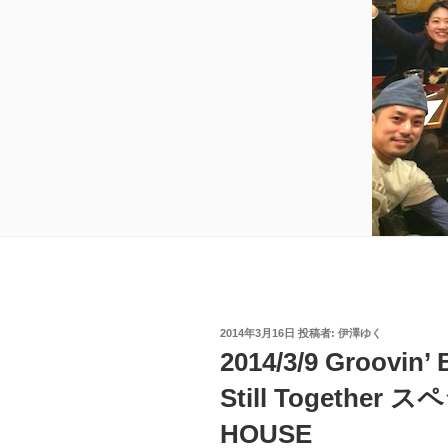
投
2014年3月16日
投稿者:
伊澤ゆく
稿
2014/3/9 Groovin’ 
日:
Still Togethe
HOUSE