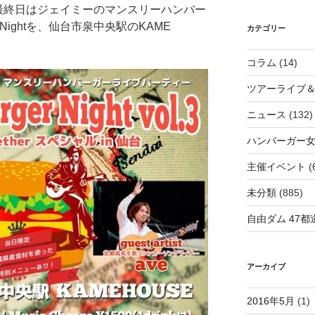
最終日はジェイミーのマンスリーハンバー
er Nightを、仙台市泉中央駅のKAME
カテゴリー
コラム
(14)
ツアーライブ
ニュース
(132)
ハンバーガー
主催イベント
(
未分類
(885)
自由ダム 47都道
アーカイブ
2016年5月
(1)