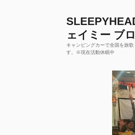
コ
ン
テ
SLEEPYHE
ン
ェイミー ブロ
ツ
へ
キャンピングカーで全国を旅歌うア
ス
す。※現在活動休眠中
キ
ッ
プ