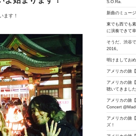
S.O.Ra.
新曲のミュー
います！
東でも西でも
に演奏できて
そうだ、渋谷
2016。
明けましておめ
アメリカの旅【DAY1
アメリカの旅【
聴いてきまし
アメリカの旅【DAY8
Concert @Madi
アメリカの旅【
ズ！