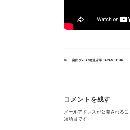
カ
自由ダム 47都道府県 JAPAN TOUR
テ
ゴ
リ
ー
コメントを残す
メールアドレスが公開されるこ
須項目です