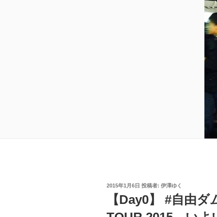
投
2015年1月6日
投稿者:
伊澤ゆく
稿
【Day0】 #自由ダム
日:
TOUR 2015、