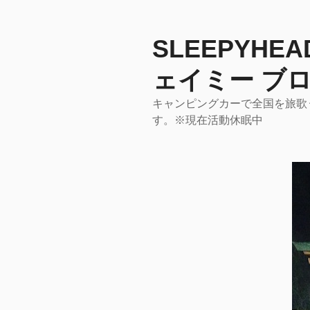
コ
ン
テ
SLEEPYHE
ン
ェイミー ブロ
ツ
へ
キャンピングカーで全国を旅歌うア
ス
す。※現在活動休眠中
キ
ッ
プ