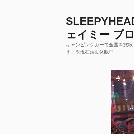
コ
ン
テ
SLEEPYHE
ン
ェイミー ブロ
ツ
へ
キャンピングカーで全国を旅歌うア
ス
す。※現在活動休眠中
キ
ッ
プ