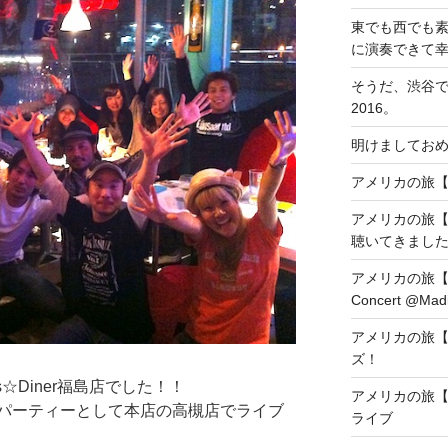
東でも西でも
に演奏できて
そうだ、渋谷
2016。
明けましておめ
アメリカの旅【DAY1
アメリカの旅【
聴いてきまし
アメリカの旅【DAY8
Concert @Madi
アメリカの旅【
ズ！
☆Diner福島店でした！！
アメリカの旅【
パーティーとして本店の高槻店でライブ
ライブ