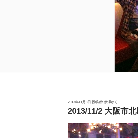
投
2013年11月3日
投稿者:
伊澤ゆく
稿
2013/11/2 大阪市
日: