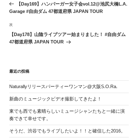
の
【Day169】ハンバーガー女子会vol.12@池尻大橋L.A.
ナ
投
Garage #自由ダム 47都道府県 JAPAN TOUR
ビ
稿
ゲ
次
次
の
ー
【Day178】山陰ライブツアー始まりました！ #自由ダム
投
シ
47都道府県 JAPAN TOUR
稿
ョ
ン
最近の投稿
Naturallyリリースパーティーワンマン@大阪S.O.Ra.
新曲のミュージックビデオ撮影してきたよ！
東でも西でも素晴らしいミュージシャンたちと一緒に演
奏できて幸せです。
そうだ、渋谷でもライブしたいよ！！と確信した2016。