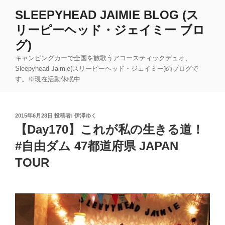
コ
SLEEPYHEAD JAIMIE BLOG (ス
ン
リーピーヘッド・ジェイミー ブロ
テ
ン
グ)
ツ
キャンピングカーで全国を旅歌うアコースティックデュオ、
へ
Sleepyhead Jaimie(スリーピーヘッド・ジェイミー)のブログで
ス
す。※現在活動休眠中
キ
ッ
プ
投
2015年6月28日
投稿者:
伊澤ゆく
稿
【Day170】これが私の生きる道！
日:
#自由ダム 47都道府県 JAPAN
TOUR