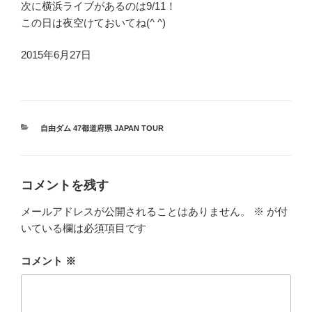
次に横浜ライブがあるのは9/11！
この日は夜空けておいてね(^ ^)
2015年6月27日
カ
自由ダム 47都道府県 JAPAN TOUR
テ
ゴ
リ
ー
コメントを残す
メールアドレスが公開されることはありません。
※
が付
いている欄は必須項目です
コメント
※