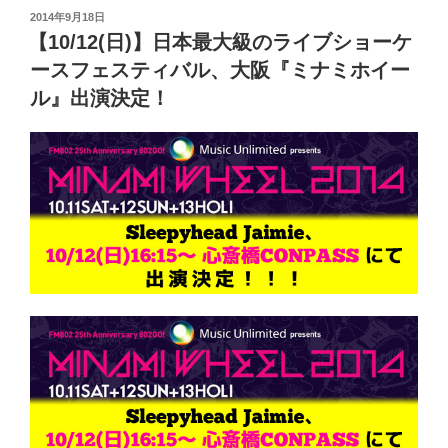
投
2014年9月18日
稿
【10/12(日)】日本最大級のライブショーケ
日:
ースフェスティバル、大阪『ミナミホイー
ル』出演決定！