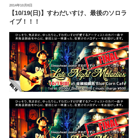
投
2014年10月8日
稿
【10/19(日)】すわだいすけ、最後のソロラ
日:
イブ！！！