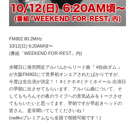
FM802 80.2MHz
10/12(日) 6:20AM頃〜
(番組「WEEKEND FOR-REST」内)
水曜日に発売間近アルバムからリード曲『 ‪#‎自由ダム‬ 』
が大阪FM802にて世界初オンエアされたばかりですが、
今度は生出演が決定！！ ‪#‎ミナホ‬ ‪#‎ミナミホイール‬ 出演日
の早朝に出させてもらいます、アルバム曲について、そ
してもちろんその夜のライブへの意気込みをトークさせ
てもらいたいと思ってます、早朝ですが早起きヘッドの
皆さん、是非聞いてしてくださいね！
(radikoプレミアムなら全国で視聴可能です！)