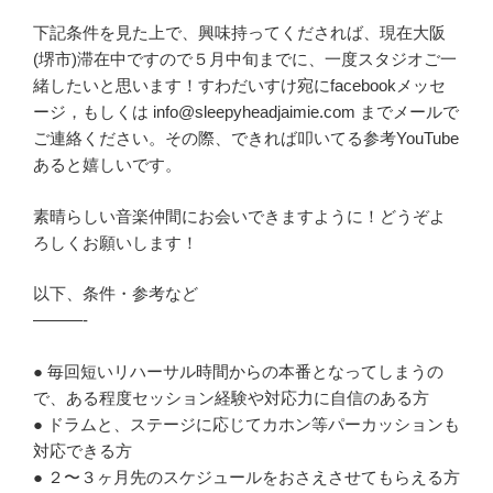
下記条件を見た上で、興味持ってくだされば、現在大阪
(堺市)滞在中ですので５月中旬までに、一度スタジオご一
緒したいと思います！すわだいすけ宛にfacebookメッセ
ージ，もしくは info@sleepyheadjaimie.com までメールで
ご連絡ください。その際、できれば叩いてる参考YouTube
あると嬉しいです。
素晴らしい音楽仲間にお会いできますように！どうぞよ
ろしくお願いします！
以下、条件・参考など
———-
● 毎回短いリハーサル時間からの本番となってしまうの
で、ある程度セッション経験や対応力に自信のある方
● ドラムと、ステージに応じてカホン等パーカッションも
対応できる方
● ２〜３ヶ月先のスケジュールをおさえさせてもらえる方