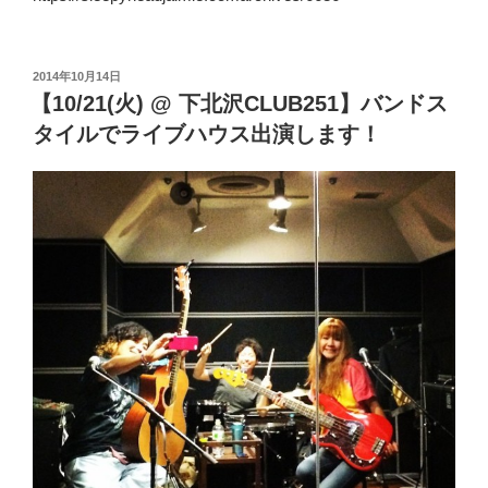
投
2014年10月14日
稿
【10/21(火) @ 下北沢CLUB251】バンドス
日:
タイルでライブハウス出演します！