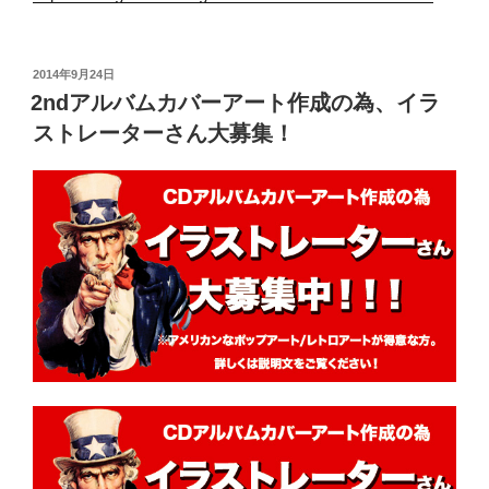
投
2014年9月24日
稿
2ndアルバムカバーアート作成の為、イラ
日:
ストレーターさん大募集！