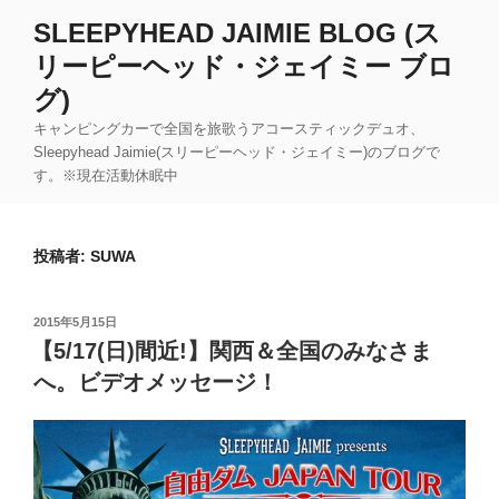
コ
SLEEPYHEAD JAIMIE BLOG (ス
ン
リーピーヘッド・ジェイミー ブロ
テ
ン
グ)
ツ
キャンピングカーで全国を旅歌うアコースティックデュオ、
へ
Sleepyhead Jaimie(スリーピーヘッド・ジェイミー)のブログで
ス
す。※現在活動休眠中
キ
ッ
プ
投稿者:
SUWA
投
2015年5月15日
稿
【5/17(日)間近!】関西＆全国のみなさま
日:
へ。ビデオメッセージ！