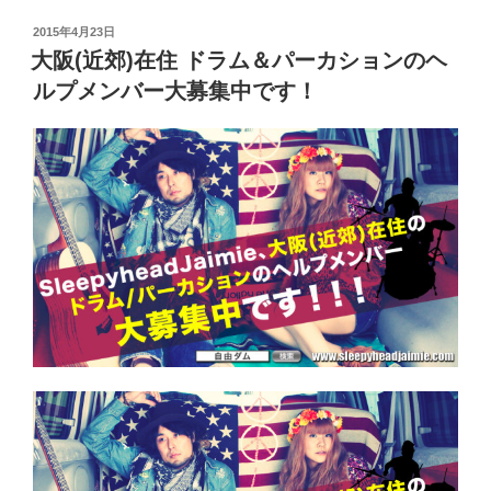
投
2015年4月23日
稿
大阪(近郊)在住 ドラム＆パーカションのヘ
日:
ルプメンバー大募集中です！