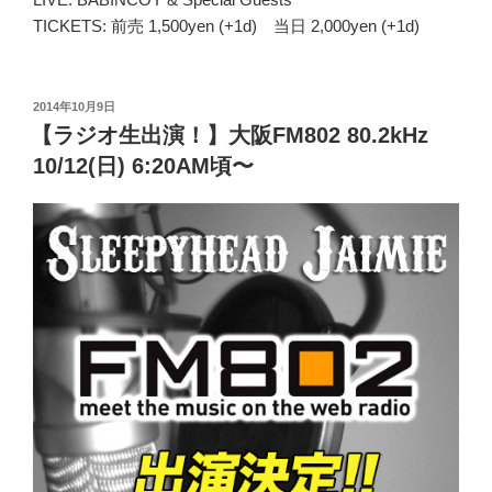
TICKETS: 前売 1,500yen (+1d) 当日 2,000yen (+1d)
投
2014年10月9日
稿
【ラジオ生出演！】大阪FM802 80.2kHz
日:
10/12(日) 6:20AM頃〜