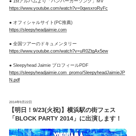
● 1stアルバムより「ハンバーガーソング」MV
https://www.youtube.com/watch?v=0qwsxroRyFc
● オフィシャルサイト(PC推薦)
https://sleepyheadjaimie.com
● 全国ツアーのドキュメンタリー
https://www.youtube.com/watch?v=uR0ZtgAx5ew
● Sleepyhead Jaimie プロフィールPDF
https://sleepyheadjaimie.com_promo/SleepyheadJaimieJP
N.pdf
投
2014年9月22日
稿
【明日！9/23(火祝)】横浜駅の街フェス
日:
「BLOCK PARTY 2014」に出演します！