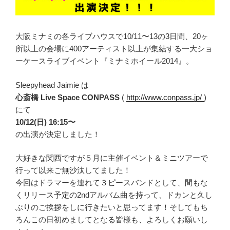
大阪ミナミの各ライブハウスで10/11〜13の3日間、20ヶ
所以上の会場に400アーティスト以上が集結する一大ショ
ーケースライブイベント『ミナミホイール2014』。
Sleepyhead Jaimie は
心斎橋 Live Space CONPASS
(
http://www.conpass.jp/
)
にて
10/12(日) 16:15〜
の出演が決定しました！
大好きな関西ですが５月に主催イベント＆ミニツアーで
行って以来ご無沙汰してました！
今回はドラマーを連れて３ピースバンドとして、間もな
くリリース予定の2ndアルバム曲を持って、ドカンと久し
ぶりのご挨拶をしに行きたいと思ってます！そしてもち
ろんこの日初めましてとなる皆様も、よろしくお願いし