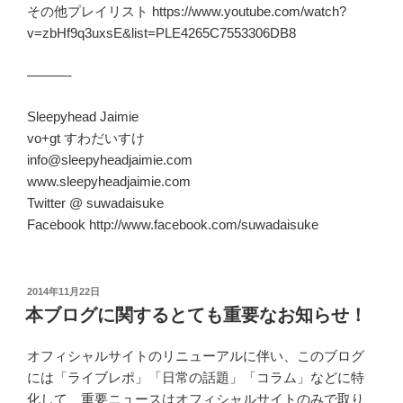
その他プレイリスト https://www.youtube.com/watch?
v=zbHf9q3uxsE&list=PLE4265C7553306DB8
———-
Sleepyhead Jaimie
vo+gt すわだいすけ
info@sleepyheadjaimie.com
www.sleepyheadjaimie.com
Twitter @ suwadaisuke
Facebook http://www.facebook.com/suwadaisuke
投
2014年11月22日
稿
本ブログに関するとても重要なお知らせ！
日:
オフィシャルサイトのリニューアルに伴い、このブログ
には「ライブレポ」「日常の話題」「コラム」などに特
化して、重要ニュースはオフィシャルサイトのみで取り