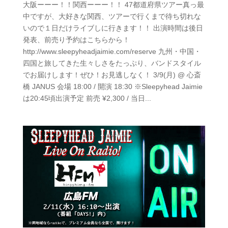
大阪ーーー！！関西ーーー！！ 47都道府県ツアー真っ最
中ですが、大好きな関西、ツアーで行くまで待ち切れな
いので１日だけライブしに行きます！！ 出演時間は後日
発表、前売り予約はこちらから！
http://www.sleepyheadjaimie.com/reserve 九州・中国・
四国と旅してきた生々しさをたっぷり、バンドスタイル
でお届けします！ぜひ！お見逃しなく！ 3/9(月) @ 心斎
橋 JANUS 会場 18:00 / 開演 18:30 ※Sleepyhead Jaimie
は20:45頃出演予定 前売 ¥2,300 / 当日...