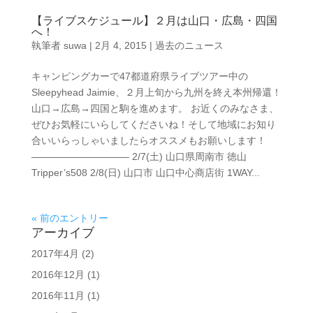
【ライブスケジュール】２月は山口・広島・四国
へ！
執筆者
suwa
|
2月 4, 2015
|
過去のニュース
キャンピングカーで47都道府県ライブツアー中の
Sleepyhead Jaimie、２月上旬から九州を終え本州帰還！
山口→広島→四国と駒を進めます。 お近くのみなさま、
ぜひお気軽にいらしてくださいね！そして地域にお知り
合いいらっしゃいましたらオススメもお願いします！
—————————— 2/7(土) 山口県周南市 徳山
Tripper’s508 2/8(日) 山口市 山口中心商店街 1WAY...
« 前のエントリー
アーカイブ
2017年4月
(2)
2016年12月
(1)
2016年11月
(1)