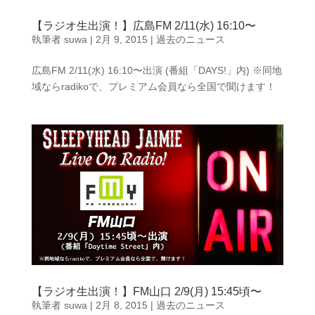
【ラジオ生出演！】広島FM 2/11(水) 16:10〜
執筆者
suwa
|
2月 9, 2015
|
過去のニュース
広島FM 2/11(水) 16:10〜出演 (番組「DAYS!」内) ※同地
域ならradikoで、プレミアム会員なら全国で聞けます！
【ラジオ生出演！】FM山口 2/9(月) 15:45頃〜
執筆者
suwa
|
2月 8, 2015
|
過去のニュース