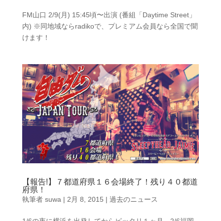
FM山口 2/9(月) 15:45頃〜出演 (番組「Daytime Street」
内) ※同地域ならradikoで、プレミアム会員なら全国で聞
けます！
【報告!】７都道府県１６会場終了！残り４０都道
府県！
執筆者
suwa
|
2月 8, 2015
|
過去のニュース