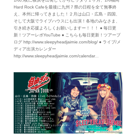
1/6の夜に横浜を出発してからピッタリ１ヶ月、2/6福岡
Hard Rock Cafeを最後に九州７県の日程を全て無事終
え、本州に帰ってきました！２月は山口・広島・四国、
そして大阪でライブハウスにも出演！各地のみなさま、
引き続き応援よろしくお願いしますー！！！ ● 毎日更
新！ツアーレポYouTube ● こちらも毎日更新！ツアーブ
ログ http://www.sleepyheadjaimie.com/blog/ ● ライブ/メ
ディア出演カレンダー
http://www.sleepyheadjaimie.com/calendar...