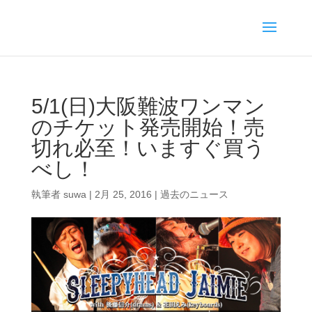
5/1(日)大阪難波ワンマン
のチケット発売開始！売
切れ必至！いますぐ買う
べし！
執筆者
suwa
|
2月 25, 2016
|
過去のニュース