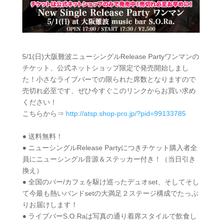
5/1(日)大阪難波ニューシングルRelease Partyワンマンの
チケット、公式ネットショップ限定で発売開始しまし
た！小さなライブバーでの限られた席数となりますので
売切れ必至です、ぜひ今すぐこのリンクからお買い求め
ください！
こちらから⇒
http://atsp.shop-pro.jp/?pid=99133785
● 送料無料！
● ニューシングルRelease Partyにつきチケット購入者全
員にニューシングル音源＆ステッカー付き！（当日引き
換え）
● 全国のバー/カフェを駆け巡ったデュオset、そしてそし
て今最も熱いバンドsetの大満足２ステージ構成でたっぷ
りお届けします！
● ライブバーS.O.Raは写真の通り着席スタイルで飲食し